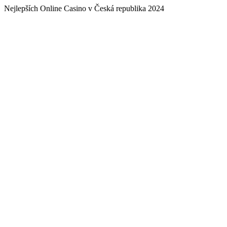
Nejlepších Online Casino v Česká republika 2024